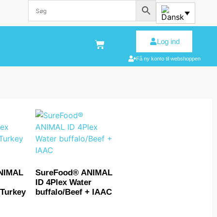
Log ind
Få ny konto til webshoppen
NIMAL
SureFood® ANIMAL
ID 4Plex Water
/Turkey
buffalo/Beef + IAAC