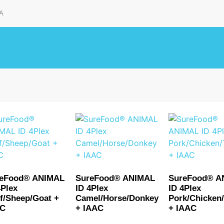
A
eFood® ANIMAL
SureFood® ANIMAL
SureFood® A
4Plex
ID 4Plex
ID 4Plex
f/Sheep/Goat +
Camel/Horse/Donkey
Pork/Chicken
AC
+ IAAC
+ IAAC