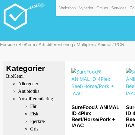
Webshop
Nyheder
Om os
Services
Co
Forside
/
BioKemi
/
Artsdifferentiering
/
Multiplex
/
Animal
/ PCR
Kategorier
BioKemi
Allergener
Antibiotika
Artsdifferentiering
Får
SureFood® ANIMAL
Sur
ID 4Plex
ID 
Fisk
Beef/Horse/Pork +
Bee
Fjerkræ
IAAC
IA
Gris