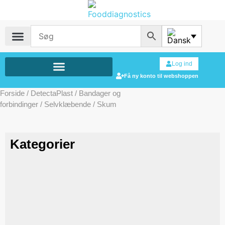
Log ind
Få ny konto til webshoppen
Forside
/
DetectaPlast
/
Bandager og
forbindinger
/
Selvklæbende
/ Skum
Kategorier