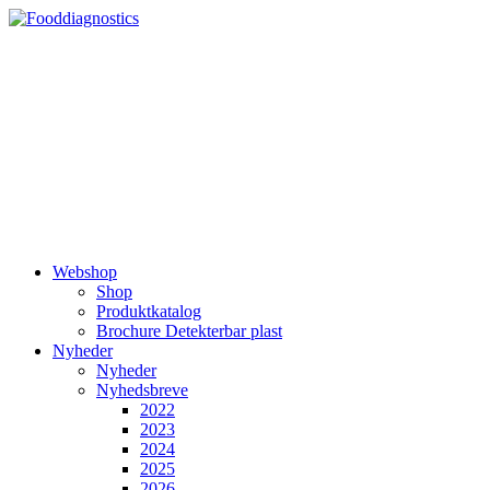
Videre
til
indhold
Webshop
Shop
Produktkatalog
Brochure Detekterbar plast
Nyheder
Nyheder
Nyhedsbreve
2022
2023
2024
2025
2026