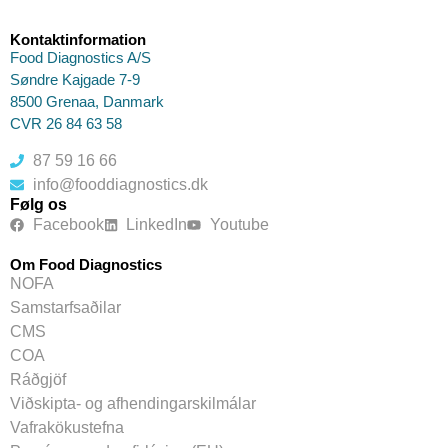
Kontaktinformation
Food Diagnostics A/S
Søndre Kajgade 7-9
8500 Grenaa, Danmark
CVR 26 84 63 58
87 59 16 66
info@fooddiagnostics.dk
Følg os
Facebook
LinkedIn
Youtube
Om Food Diagnostics
NOFA
Samstarfsaðilar
CMS
COA
Ráðgjöf
Viðskipta- og afhendingarskilmálar
Vafrakökustefna