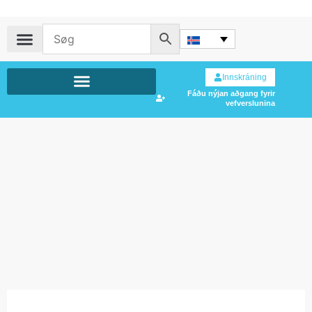
Innskráning
Fáðu nýjan aðgang fyrir
vefverslunina