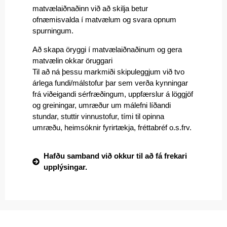
matvælaiðnaðinn við að skilja betur
ofnæmisvalda í matvælum og svara opnum
spurningum.
Að skapa öryggi í matvælaiðnaðinum og gera
matvælin okkar öruggari
Til að ná þessu markmiði skipuleggjum við tvo
árlega fundi/málstofur þar sem verða kynningar
frá viðeigandi sérfræðingum, uppfærslur á löggjöf
og greiningar, umræður um málefni líðandi
stundar, stuttir vinnustofur, tími til opinna
umræðu, heimsóknir fyrirtækja, fréttabréf o.s.frv.
Hafðu samband við okkur til að fá frekari
upplýsingar.