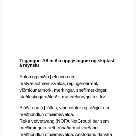
Tilgangur: Að miðla upplýsingum og skiptast
á reynslu
Safna og miðla þekkingu um
matvælaofnæmisvalda, reglugerðarmál,
viðmiðunarmörk, merkingar, snefilmerkingar,
staðfestingaraðferðir, matvælaöryggi o.s.frv.
Bjóða upp á þjálfun, vinnustofur og ráðgjöf um
meðhöndlun ofnæmisvalda.
Reka vefvettvang (NOFA NetGroup) þar sem
meðlimir geta rætt trúnaðarmál varðandi
meðhöndlun ofnæmisvalda. Aðstoðaðu danska