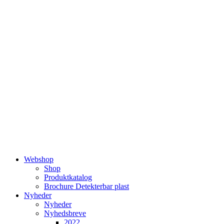
Videre
til
indhold
Webshop
Shop
Produktkatalog
Brochure Detekterbar plast
Nyheder
Nyheder
Nyhedsbreve
2022