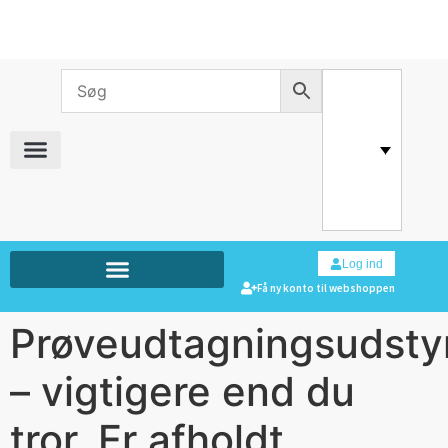
Log ind
Få ny konto til webshoppen
Prøveudtagningsudsty
– vigtigere end du
tror. Er afholdt