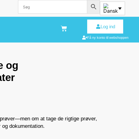
Log ind
Få ny konto til webshoppen
e og
ater
e prøver—men om at tage de rigtige prøver,
er og dokumentation.