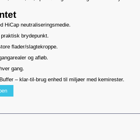
ntet
d HiCap neutraliseringsmedie.
praktisk brydepunkt.
ore flader/slagtekroppe.
gangarealer og afløb.
hver gang.
ffer – klar-til-brug enhed til miljøer med kemirester.
pen