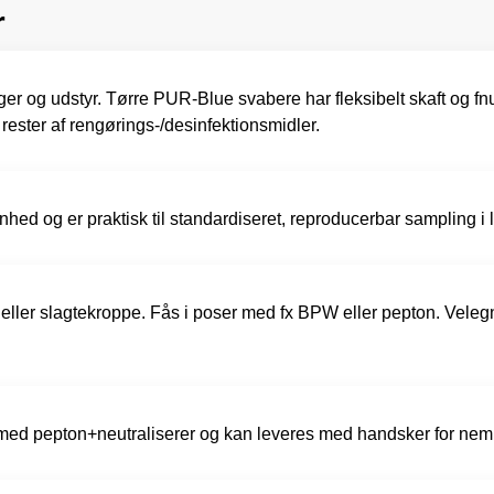
r
nger og udstyr. Tørre PUR-Blue svabere har fleksibelt skaft og f
rester af rengørings-/desinfektionsmidler.
ed og er praktisk til standardiseret, reproducerbar sampling i l
ller slagtekroppe. Fås i poser med fx BPW eller pepton. Veleg
t med pepton+neutraliserer og kan leveres med handsker for nem