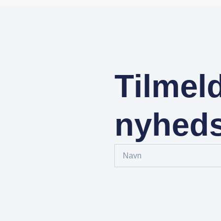
Tilmel
nyhed