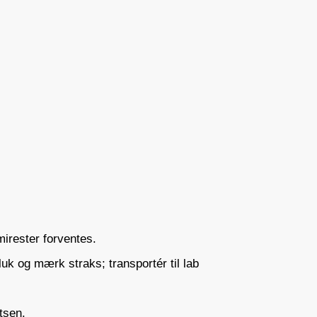
irester forventes.
uk og mærk straks; transportér til lab
tsen.