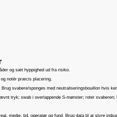
r
der og sæt hyppighed ud fra risiko.
og notér præcis placering.
.
Brug svabere/sponges med neutraliseringsbouillon hvis kem
ævnt tryk; swab i overlappende S-mønster; roter svaberen; l
eal, medie, tid, operatør og fund. Brug data til at styre indsa