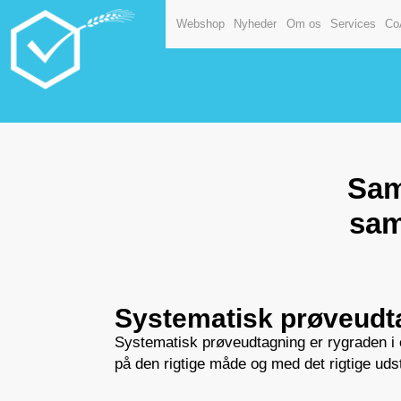
Webshop
Nyheder
Om os
Services
Co
Sam
sam
Systematisk prøveudt
Systematisk prøveudtagning er rygraden i e
på den rigtige måde og med det rigtige udst