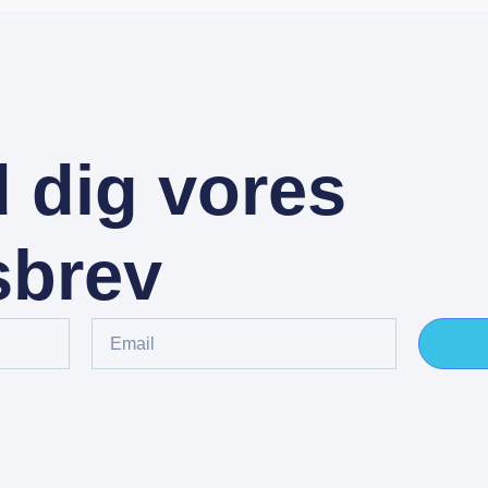
d dig vores
sbrev