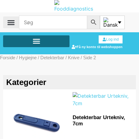
Log ind
Få ny konto til webshoppen
Forside
/
Hygiejne
/
Detekterbar
/
Knive
/ Side 2
Kategorier
Detekterbar Urtekniv,
7cm