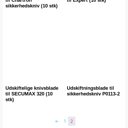
til Chartron
til Expert (10 stk)
sikkerhedskniv (10 stk)
Udskiftelige knivsblade
Udskiftningsblade til
til SECUMAX 320 (10
sikkerhedskniv P0113-2
stk)
←
1
2