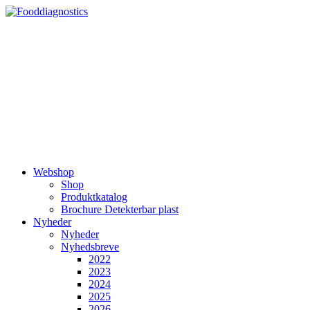
Videre
til
indhold
Webshop
Shop
Produktkatalog
Brochure Detekterbar plast
Nyheder
Nyheder
Nyhedsbreve
2022
2023
2024
2025
2026