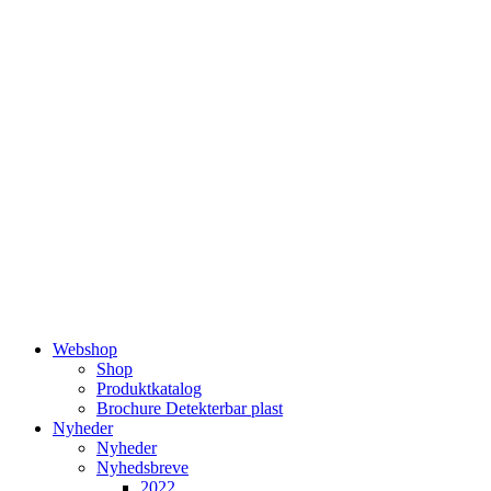
Videre
til
indhold
Webshop
Shop
Produktkatalog
Brochure Detekterbar plast
Nyheder
Nyheder
Nyhedsbreve
2022