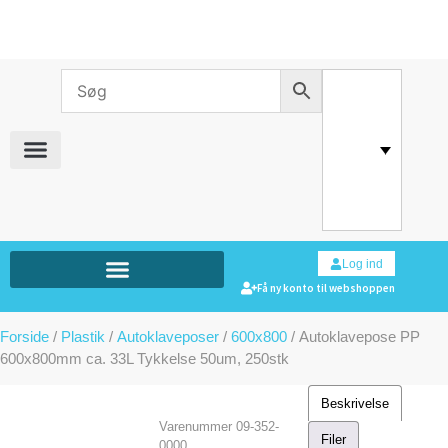
Log ind
Få ny konto til webshoppen
Forside
/
Plastik
/
Autoklaveposer
/
600x800
/ Autoklavepose PP
600x800mm ca. 33L Tykkelse 50um, 250stk
Beskrivelse
Varenummer
09-352-
Filer
0000