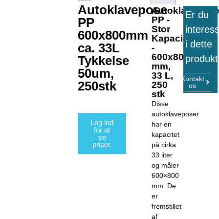
Autoklavepose
Autoklavepos
Er du
PP -
PP
interes
Stor
600x800mm
Kapacitet
i dette
ca. 33L
-
600x800
Tykkelse
produkt
mm,
50um,
33 L,
Kontakt
250stk
250
os
stk
Disse
autoklaveposer
Log ind
har en
for at
kapacitet
se
priser.
på cirka
33 liter
og måler
600×800
mm. De
er
fremstillet
af