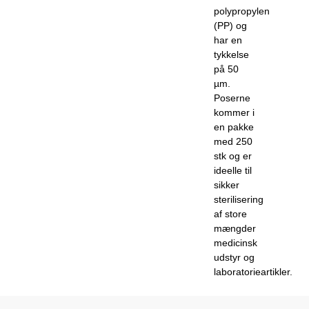
polypropylen
(PP) og
har en
tykkelse
på 50
µm.
Poserne
kommer i
en pakke
med 250
stk og er
ideelle til
sikker
sterilisering
af store
mængder
medicinsk
udstyr og
laboratorieartikler.