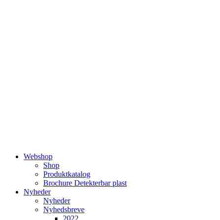
Videre
til
indhold
Webshop
Shop
Produktkatalog
Brochure Detekterbar plast
Nyheder
Nyheder
Nyhedsbreve
2022