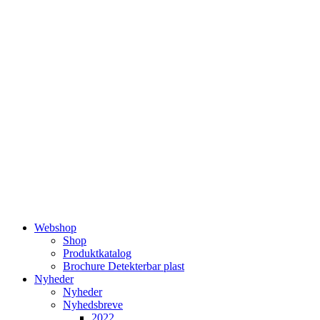
Videre
til
indhold
Webshop
Shop
Produktkatalog
Brochure Detekterbar plast
Nyheder
Nyheder
Nyhedsbreve
2022