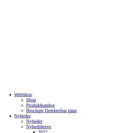
Videre
til
indhold
Webshop
Shop
Produktkatalog
Brochure Detekterbar plast
Nyheder
Nyheder
Nyhedsbreve
2022