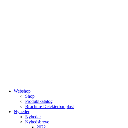
Videre
til
indhold
Webshop
Shop
Produktkatalog
Brochure Detekterbar plast
Nyheder
Nyheder
Nyhedsbreve
2022