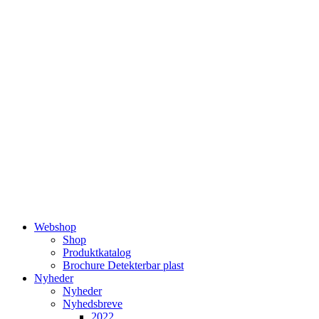
Videre
til
indhold
Webshop
Shop
Produktkatalog
Brochure Detekterbar plast
Nyheder
Nyheder
Nyhedsbreve
2022