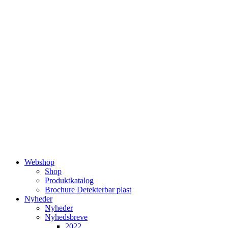
Videre
til
indhold
Webshop
Shop
Produktkatalog
Brochure Detekterbar plast
Nyheder
Nyheder
Nyhedsbreve
2022