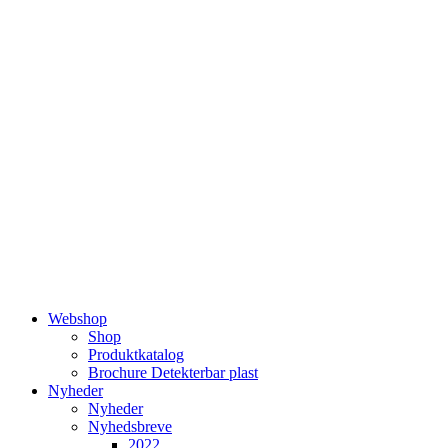
Videre
til
indhold
Webshop
Shop
Produktkatalog
Brochure Detekterbar plast
Nyheder
Nyheder
Nyhedsbreve
2022