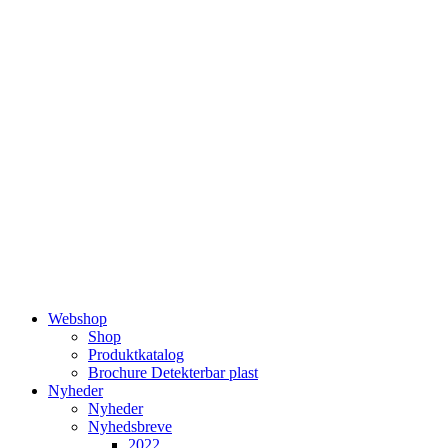
Videre
til
indhold
Webshop
Shop
Produktkatalog
Brochure Detekterbar plast
Nyheder
Nyheder
Nyhedsbreve
2022