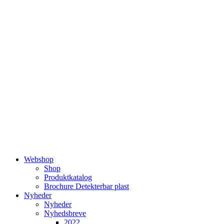
Videre
til
indhold
Webshop
Shop
Produktkatalog
Brochure Detekterbar plast
Nyheder
Nyheder
Nyhedsbreve
2022