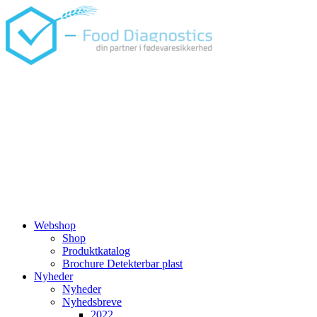
Videre
til
indhold
Webshop
Shop
Produktkatalog
Brochure Detekterbar plast
Nyheder
Nyheder
Nyhedsbreve
2022