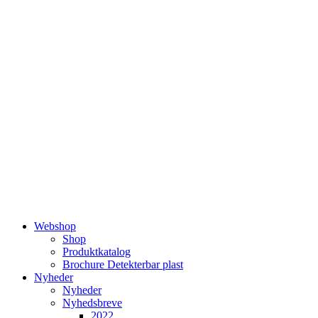
Videre
til
indhold
Webshop
Shop
Produktkatalog
Brochure Detekterbar plast
Nyheder
Nyheder
Nyhedsbreve
2022