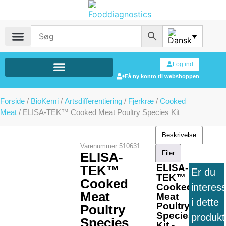
Log ind
Få ny konto til webshoppen
Forside
/
BioKemi
/
Artsdifferentiering
/
Fjerkræ
/
Cooked
Meat
/ ELISA-TEK™ Cooked Meat Poultry Species Kit
Beskrivelse
Varenummer
510631
Filer
ELISA-
ELISA-
TEK™
Er du
TEK™
Cooked
interes
Cooked
Meat
Meat
i dette
Poultry
Poultry
Species
produkt
Species
Kit -