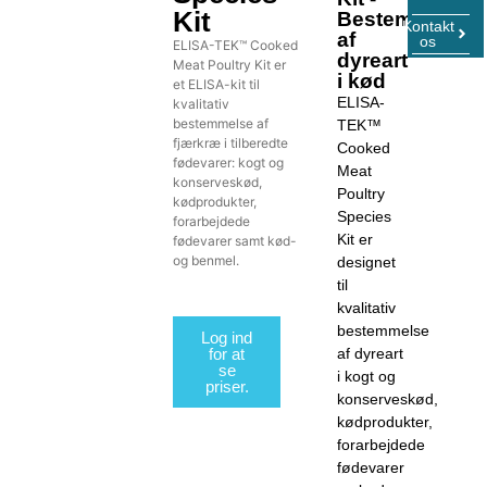
Kit
Bestemmelse
Kontakt
af
os
ELISA-TEK™ Cooked
dyreart
Meat Poultry Kit er
i kød
et ELISA-kit til
ELISA-
kvalitativ
bestemmelse af
TEK™
fjærkræ i tilberedte
Cooked
fødevarer: kogt og
Meat
konserveskød,
Poultry
kødprodukter,
Species
forarbejdede
Kit er
fødevarer samt kød-
og benmel.
designet
til
kvalitativ
bestemmelse
Log ind
for at
af dyreart
se
i kogt og
priser.
konserveskød,
kødprodukter,
forarbejdede
fødevarer