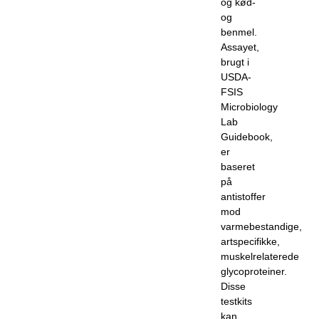
og kød-
og
benmel.
Assayet,
brugt i
USDA-
FSIS
Microbiology
Lab
Guidebook,
er
baseret
på
antistoffer
mod
varmebestandige,
artspecifikke,
muskelrelaterede
glycoproteiner.
Disse
testkits
kan