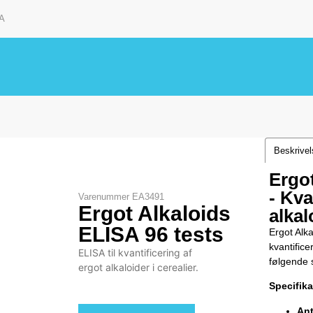
A
Beskrive
Ergot
- Kva
Varenummer
EA3491
Ergot Alkaloids
alkal
ELISA 96 tests
Ergot Alka
kvantifice
ELISA til kvantificering af
følgende s
ergot alkaloider i cerealier.
Specifika
Ant