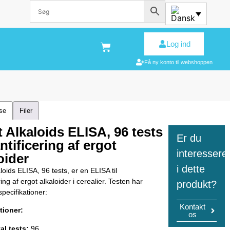
Log ind
Få ny konto til webshoppen
lse
Filer
 Alkaloids ELISA, 96 tests
Er du
ntificering af ergot
interessere
oider
i dette
loids ELISA, 96 tests, er en ELISA til
ring af ergot alkaloider i cerealier. Testen har
produkt?
pecifikationer:
Kontakt
tioner:
os
al tests:
96