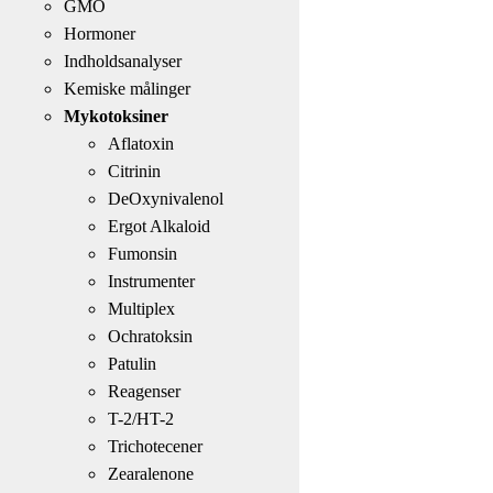
GMO
Hormoner
Indholdsanalyser
Kemiske målinger
Mykotoksiner
Aflatoxin
Citrinin
DeOxynivalenol
Ergot Alkaloid
Fumonsin
Instrumenter
Multiplex
Ochratoksin
Patulin
Reagenser
T-2/HT-2
Trichotecener
Zearalenone