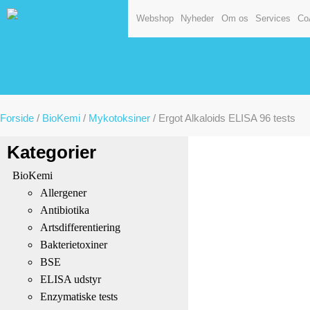
Webshop
Nyheder
Om os
Services
Co
Forside
/
BioKemi
/
Mykotoksiner
/ Ergot Alkaloids ELISA 96 tests
Kategorier
BioKemi
Allergener
Antibiotika
Artsdifferentiering
Bakterietoxiner
BSE
ELISA udstyr
Enzymatiske tests