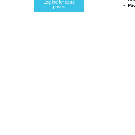
Log ind for at se
Påv
priser.