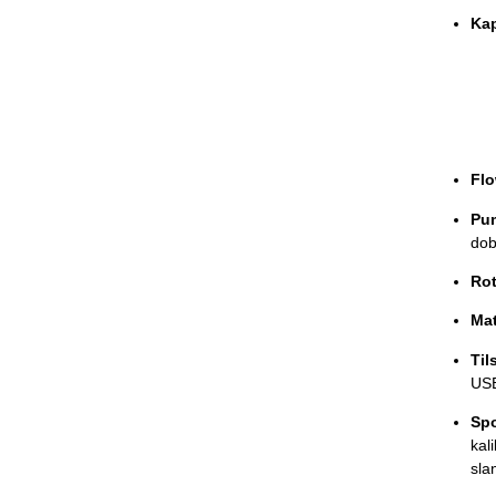
Kap
Flo
Pu
dob
Rot
Mat
Til
USB
Spo
kal
sla