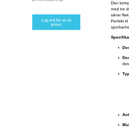
Den komp
med tre d
sikrer fl
Log ind for at se
Perfekt t
priser.
sporbarhed
Specifika
Do
Dos
dos
Typ
Ant
Mul