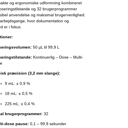
akte og ergonomiske udformning kombineret
oseringstilstande og 32 brugerprogrammer
eksibel anvendelse og maksimal brugervenlighed.
il arbejdsgange, hvor dokumentation og
 er i fokus.
tioner:
seringsvolumen:
50 µL til 99,9 L
eringstilstande:
Kontinuerlig – Dose – Multi-
e
isk præcision (3,2 mm slange):
9 mL: ± 0,9 %
18 mL: ± 0,5 %
225 mL: ± 0,4 %
al brugerprogrammer:
32
ti-dose pause:
0,1 – 99,9 sekunder