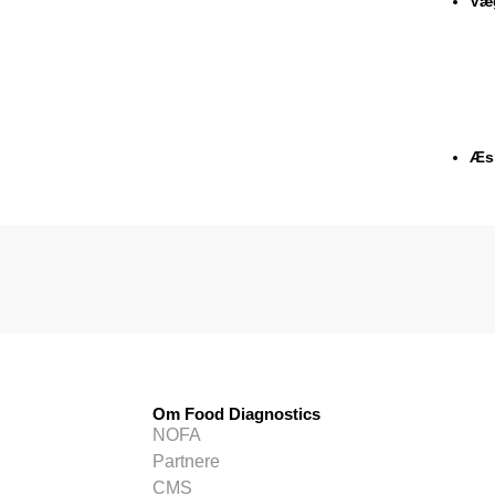
Væg
Æsk
Om Food Diagnostics
NOFA
Partnere
CMS