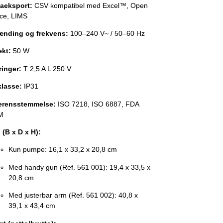
aeksport:
CSV kompatibel med Excel™, Open
ice, LIMS
nding og frekvens:
100–240 V~ / 50–60 Hz
ekt:
50 W
ringer:
T 2,5 A L 250 V
klasse:
IP31
erensstemmelse:
ISO 7218, ISO 6887, FDA
M
 (B x D x H):
Kun pumpe: 16,1 x 33,2 x 20,8 cm
Med handy gun (Ref. 561 001): 19,4 x 33,5 x
20,8 cm
Med justerbar arm (Ref. 561 002): 40,8 x
39,1 x 43,4 cm