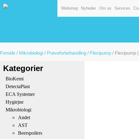
Webshop
Nyheder
Om os
Services
Co
Forside
/
Mikrobiologi
/
Prøveforbehandling
/
Flexipump
/ Flexipump 
Kategorier
BioKemi
DetectaPlast
ECA Systemer
Hygiejne
Mikrobiologi
Andet
AST
Beerspoilers