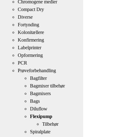
Chromogene medier
Compact Dry
Diverse
Fortynding
Kolonitællere
Konfirmering
Labelprinter
Opformering
PCR
Prøveforbehandling
Bagfilter
Bagmixer tilbehør
Bagmixers
Bags
Diluflow
Flexipump
Tilbehør
Spiralplate