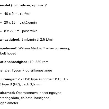
acitet (multi-dose, optimal):
40 x 9 mL rør/min
29 x 18 mL skåle/min
8 x 220 mL poser/min
whastighed:
3 mL/min til 2,5 L/min
mpehoved:
Watson Marlow™ – lav pulsering,
belt hoved
ationshastighed:
10–550 rpm
eriale:
Tygon™ og silikoneslange
slutninger:
2 x USB type A (printer/USB), 1 x
 type B (PC), Jack 3,5 mm
rbarhed:
Operatørnavn, doseringstype,
ibreringsdata, tid/dato, hastighed,
ngediameter