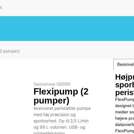
A
(2 pumper)
Beskrive
Højp
spor
Varenummer
I562000
Flexipump (2
peri
pumper)
FlexiPump
designet t
Avanceret peristaltisk pumpe
medier so
med høj præcision og
højere pr
sporbarhed. Op til 2,5 L/min
dataoverfø
og 99 L volumen. USB- og
FlexiPump 
printertilslutning.