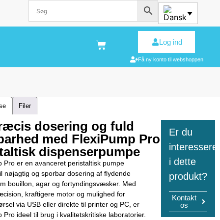
Log ind
Få ny konto til webshoppen
lse
Filer
ræcis dosering og fuld
Er du
barhed med FlexiPump Pro
interessere
staltisk dispenserpumpe
i dette
 Pro er en avanceret peristaltisk pumpe
il nøjagtig og sporbar dosering af flydende
produkt?
m bouillon, agar og fortyndingsvæsker. Med
æcision, kraftigere motor og mulighed for
Kontakt
rsel via USB eller direkte til printer og PC, er
os
Pro ideel til brug i kvalitetskritiske laboratorier.