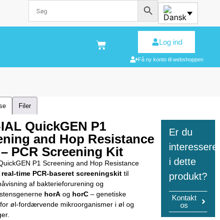
Log ind
Få ny konto til webshoppen
lse
Filer
IAL QuickGEN P1
Er du
ening and Hop Resistance
interessere
 – PCR Screening Kit
i dette
QuickGEN P1 Screening and Hop Resistance
t
real-time PCR-baseret screeningskit
til
produkt?
 påvisning af bakterieforurening og
istensgenerne
horA
og
horC
– genetiske
Kontakt
for øl-fordærvende mikroorganismer i øl og
os
er.