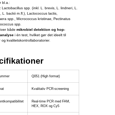
 bl.a.:
:
Lactobacillus spp. (inkl. L. brevis, L. lindneri, L.
 L. backii m.fl.), Lactococcus lactis,
ra spp., Micrococcus kristinae, Pectinatus
iococcus spp.
 giver både
mikrobiel detektion og hop-
sanalyse
i én test, hvilket gør det ideelt til
 og kvalitetskontrollaboratorier.
ifikationer
nummer
Q051 (High format)
mat
Kvalitativ PCR-screening
ntkompatibilitet
Real-time PCR med FAM,
HEX, ROX og Cy5