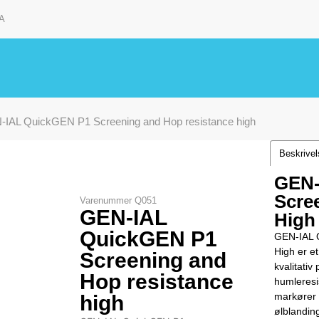
A
-IAL QuickGEN P1 Screening and Hop resistance high
Beskrive
GEN-
Scre
Varenummer
Q051
GEN-IAL
High
QuickGEN P1
GEN-IAL 
High er e
Screening and
kvalitativ
Hop resistance
humleres
markører 
high
ølblanding