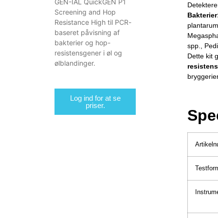
GEN-IAL QuickGEN P1
Detekterer
Screening and Hop
Bakterier
Resistance High til PCR-
plantarum,
baseret påvisning af
Megasphae
bakterier og hop-
spp., Ped
resistensgener i øl og
Dette kit
ølblandinger.
resisten
bryggerier
Log ind for at se
priser.
Spec
Artikel
Testfor
Instrume