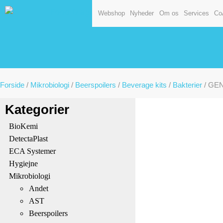
Webshop
Nyheder
Om os
Services
Co
Forside
/
Mikrobiologi
/
Beerspoilers
/
Beverage kits
/
Bakterier
/ GEN
Kategorier
BioKemi
DetectaPlast
ECA Systemer
Hygiejne
Mikrobiologi
Andet
AST
Beerspoilers