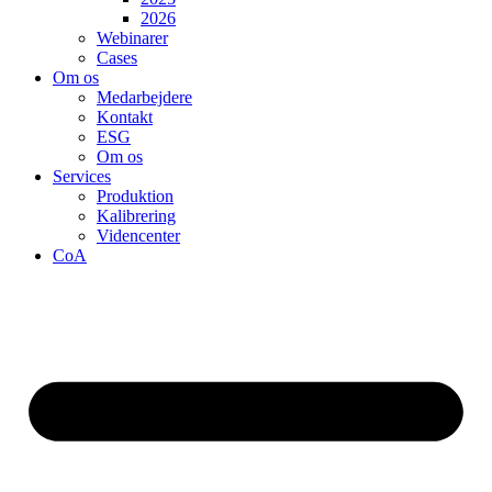
2026
Webinarer
Cases
Om os
Medarbejdere
Kontakt
ESG
Om os
Services
Produktion
Kalibrering
Videncenter
CoA