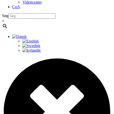
Videncenter
CoA
Søg
×