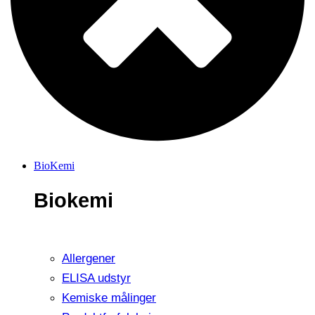
BioKemi
Biokemi
Allergener
ELISA udstyr
Kemiske målinger