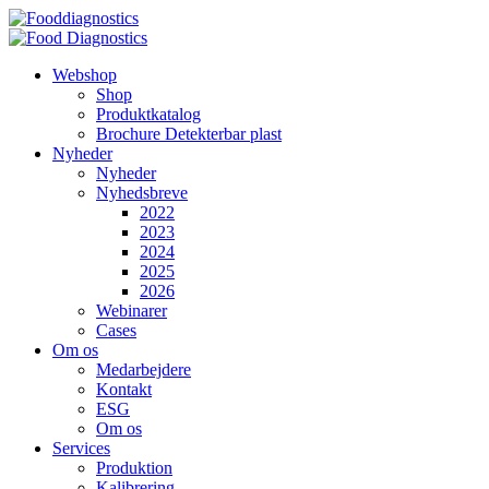
Videre
til
indhold
Webshop
Shop
Produktkatalog
Brochure Detekterbar plast
Nyheder
Nyheder
Nyhedsbreve
2022
2023
2024
2025
2026
Webinarer
Cases
Om os
Medarbejdere
Kontakt
ESG
Om os
Services
Produktion
Kalibrering