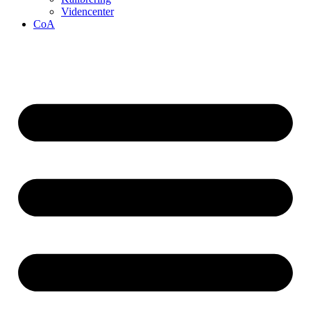
Videncenter
CoA