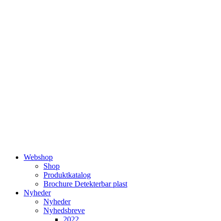
Videre
til
indhold
Webshop
Shop
Produktkatalog
Brochure Detekterbar plast
Nyheder
Nyheder
Nyhedsbreve
2022