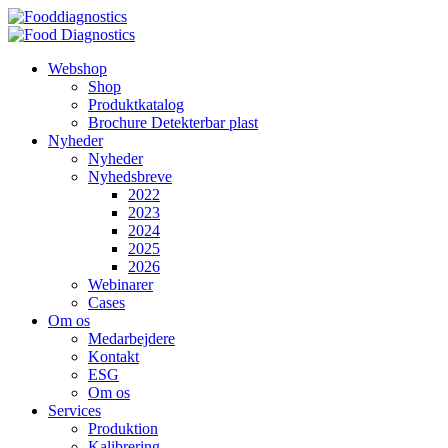
Videre
til
indhold
Webshop
Shop
Produktkatalog
Brochure Detekterbar plast
Nyheder
Nyheder
Nyhedsbreve
2022
2023
2024
2025
2026
Webinarer
Cases
Om os
Medarbejdere
Kontakt
ESG
Om os
Services
Produktion
Kalibrering