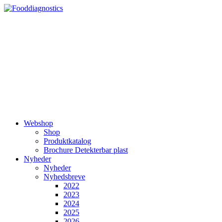
Videre
til
indhold
Webshop
Shop
Produktkatalog
Brochure Detekterbar plast
Nyheder
Nyheder
Nyhedsbreve
2022
2023
2024
2025
2026