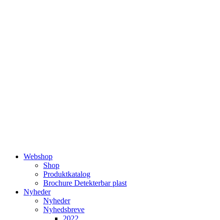
Videre
til
indhold
Webshop
Shop
Produktkatalog
Brochure Detekterbar plast
Nyheder
Nyheder
Nyhedsbreve
2022