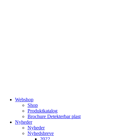
Videre
til
indhold
Webshop
Shop
Produktkatalog
Brochure Detekterbar plast
Nyheder
Nyheder
Nyhedsbreve
2022