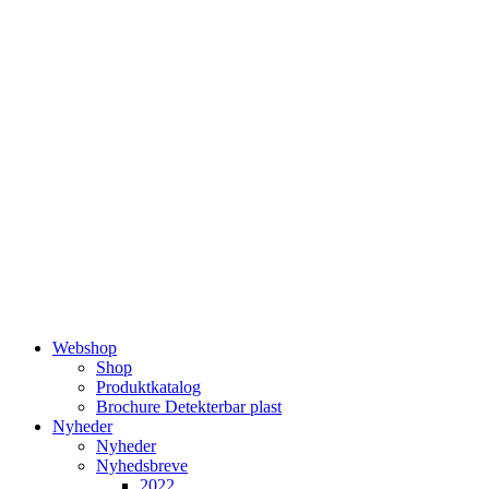
Videre
til
indhold
Webshop
Shop
Produktkatalog
Brochure Detekterbar plast
Nyheder
Nyheder
Nyhedsbreve
2022