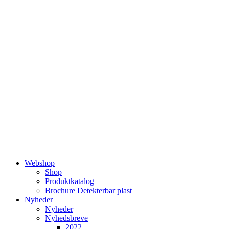
Videre
til
indhold
Webshop
Shop
Produktkatalog
Brochure Detekterbar plast
Nyheder
Nyheder
Nyhedsbreve
2022