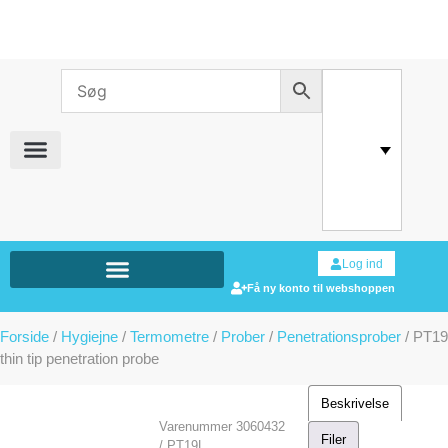
Log ind
Få ny konto til webshoppen
Forside
/
Hygiejne
/
Termometre
/
Prober
/
Penetrationsprober
/ PT19
thin tip penetration probe
Beskrivelse
Varenummer
3060432
Filer
/ PT19L