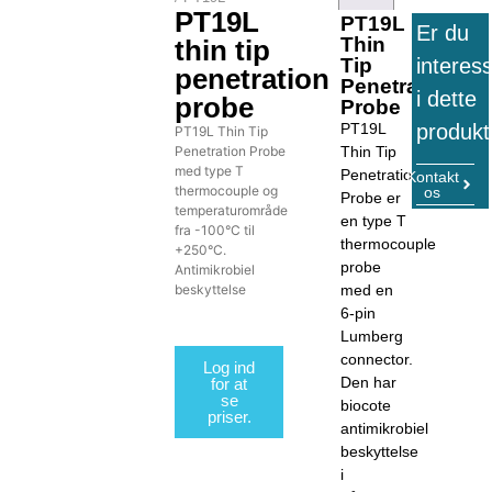
PT19L
PT19L
Er du
Thin
thin tip
interes
Tip
penetration
Penetration
i dette
probe
Probe
produkt
PT19L
PT19L Thin Tip
Penetration Probe
Thin Tip
med type T
Penetration
Kontakt
thermocouple og
os
Probe er
temperaturområde
en type T
fra -100°C til
thermocouple
+250°C.
probe
Antimikrobiel
beskyttelse
med en
6-pin
Lumberg
connector.
Log ind
Den har
for at
se
biocote
priser.
antimikrobiel
beskyttelse
i