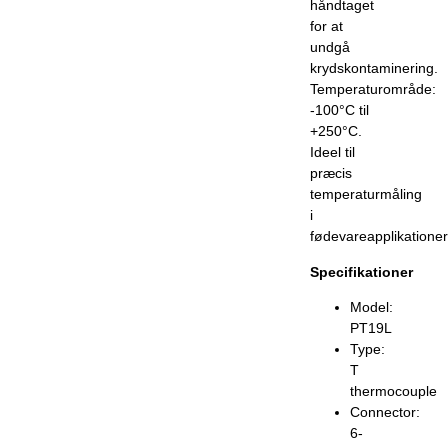
håndtaget
for at
undgå
krydskontaminering.
Temperaturområde:
-100°C til
+250°C.
Ideel til
præcis
temperaturmåling
i
fødevareapplikationer
Specifikationer
Model:
PT19L
Type:
T
thermocouple
Connector:
6-