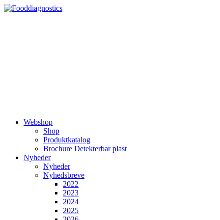
Videre
til
indhold
Webshop
Shop
Produktkatalog
Brochure Detekterbar plast
Nyheder
Nyheder
Nyhedsbreve
2022
2023
2024
2025
2026