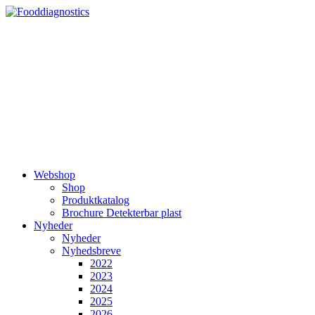
Videre
til
indhold
Webshop
Shop
Produktkatalog
Brochure Detekterbar plast
Nyheder
Nyheder
Nyhedsbreve
2022
2023
2024
2025
2026