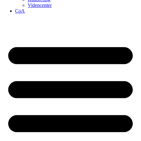
Videncenter
CoA