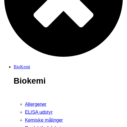
BioKemi
Biokemi
Allergener
ELISA udstyr
Kemiske målinger