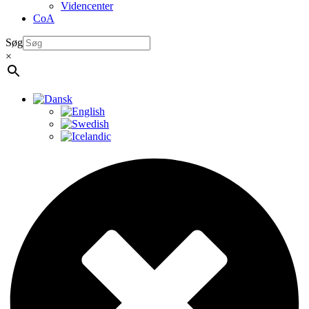
Videncenter
CoA
Søg
×