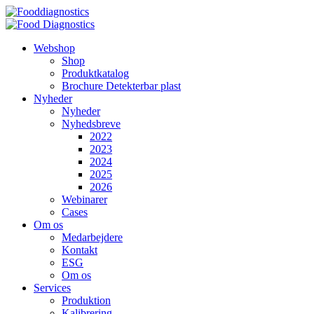
Videre
til
indhold
Webshop
Shop
Produktkatalog
Brochure Detekterbar plast
Nyheder
Nyheder
Nyhedsbreve
2022
2023
2024
2025
2026
Webinarer
Cases
Om os
Medarbejdere
Kontakt
ESG
Om os
Services
Produktion
Kalibrering