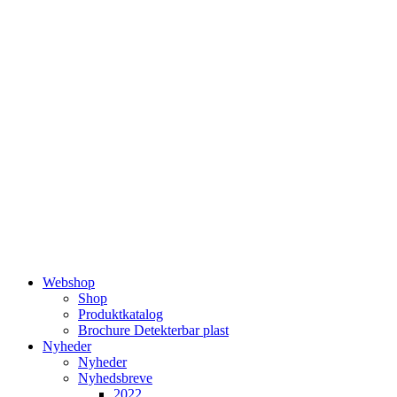
Videre
til
indhold
Webshop
Shop
Produktkatalog
Brochure Detekterbar plast
Nyheder
Nyheder
Nyhedsbreve
2022