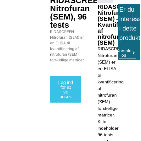
RIDASCREEN
RIDASCREEN
Nitrofuran
Er du
Nitrofuran
(SEM), 96
interes
(SEM) -
tests
Kvantificering
i dette
af
RIDASCREEN
nitrofuran
produkt
Nitrofuran (SEM) er
(SEM)
en ELISA til
kvantificering af
RIDASCREEN
Kontakt
nitrofuran (SEM) i
os
Nitrofuran
forskellige matricer.
(SEM) er
en ELISA
til
kvantificering
Log ind
for at
af
se
nitrofuran
priser.
(SEM) i
forskellige
matricer.
Kittet
indeholder
96 tests