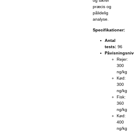
og sikrer
præcis og
pålidelig
analyse.
Specifikationer:
Antal
tests:
96
Påvisningsniv
Rejer:
300
ng/kg
Kød:
300
ng/kg
Fisk:
360
ng/kg
Kød:
400
ng/kg