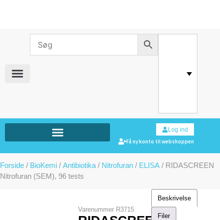
Log ind
Få ny konto til webshoppen
Forside
/
BioKemi
/
Antibiotika
/
Nitrofuran
/
ELISA
/ RIDASCREEN
Nitrofuran (SEM), 96 tests
Beskrivelse
Varenummer
R3715
Filer