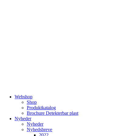
Videre
til
indhold
Webshop
Shop
Produktkatalog
Brochure Detekterbar plast
Nyheder
Nyheder
Nyhedsbreve
2022