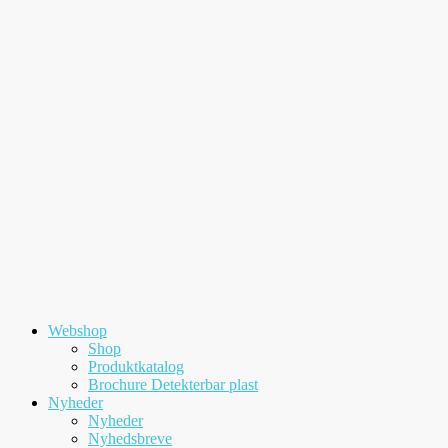
Videre
til
indhold
Webshop
Shop
Produktkatalog
Brochure Detekterbar plast
Nyheder
Nyheder
Nyhedsbreve