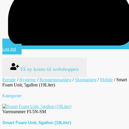
Log ind
Få ny konto til webshoppen
Forside
/
Hygiejne
/
Rengøringsanlæg
/
Skumanlæg
/
Mobile
/ Smart
Foam Unit, 5gallon (19Liter)
Kategorier
Varenummer
FI-5N-SM
Smart Foam Unit, 5gallon (19Liter)