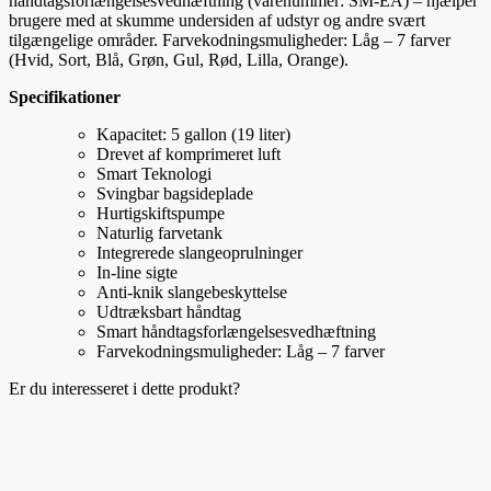
håndtagsforlængelsesvedhæftning (varenummer: SM-EA) – hjælper
brugere med at skumme undersiden af udstyr og andre svært
tilgængelige områder. Farvekodningsmuligheder: Låg – 7 farver
(Hvid, Sort, Blå, Grøn, Gul, Rød, Lilla, Orange).
Specifikationer
Kapacitet: 5 gallon (19 liter)
Drevet af komprimeret luft
Smart Teknologi
Svingbar bagsideplade
Hurtigskiftspumpe
Naturlig farvetank
Integrerede slangeoprulninger
In-line sigte
Anti-knik slangebeskyttelse
Udtræksbart håndtag
Smart håndtagsforlængelsesvedhæftning
Farvekodningsmuligheder: Låg – 7 farver
Er du interesseret i dette produkt?