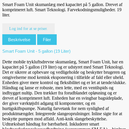
Smart Foam Unit skumanlæg med kapacitet på 5 gallon. Drevet af
komprimeret luft. Smart Teknologi. Farvekodningsmuligheder. 19
liter.
Log ind for at se priser.
Beskrivelse
Filer
Smart Foam Unit - 5 gallon (19 Liter)
Dette mobile trykluftsdrevne skumanlæg, Smart Foam Unit, har en
kapacitet på 5 gallon (19 liter) og er udstyret med Smart Teknologi.
Det er sikrere at opbevare og vedligeholde og beskytter brugeren og
omgivelserne mod kemisk eksponering i tilfælde af fald eller uheld.
Enheden giver mere kontrol og fleksibilitet og er let at tænde/slukke.
Håndtag og lanse er robuste, men lette, med en ventilspids og
indbygget nultip. Den trækker fra forudblandet opløsning og er
drevet af komprimeret luft. Enheden har en svingbar bagsideplade,
der giver værktøjsfri adgang til komponenter, og en
hurtigskiftspumpe. Naturlig farvetank for nem synlighed af
produktmængder. Integrerede slangeoprulninger. Inline sigte for at
beskytte pumpen mod affald. Anti-knik slangebeskyttelse.
Udtræksbart håndtag for bærbarhed. Inkluderer smart