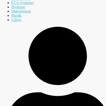
ECA Systemer
Hygiejne
Mikrobiologi
Plastik
Udstyr