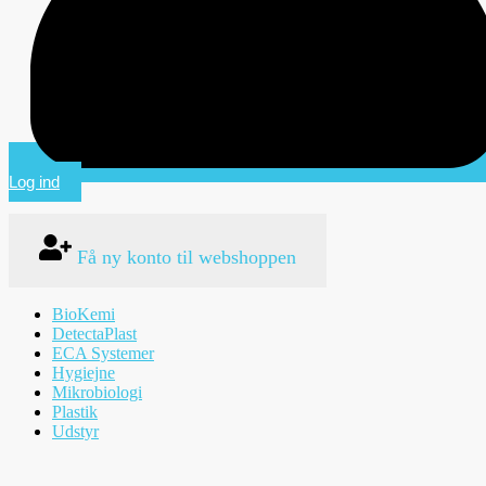
Log ind
Få ny konto til webshoppen
BioKemi
DetectaPlast
ECA Systemer
Hygiejne
Mikrobiologi
Plastik
Udstyr