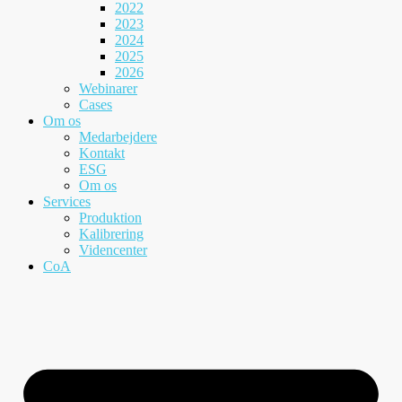
2022
2023
2024
2025
2026
Webinarer
Cases
Om os
Medarbejdere
Kontakt
ESG
Om os
Services
Produktion
Kalibrering
Videncenter
CoA