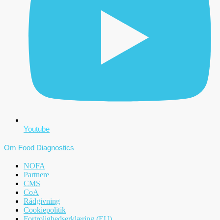
Youtube
Om Food Diagnostics
NOFA
Partnere
CMS
CoA
Rådgivning
Cookiepolitik
Fortrolighedserklæring (EU)