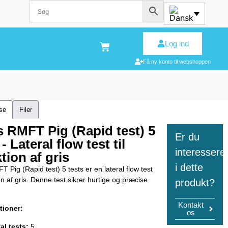
Log ind
Få ny konto til webshoppen
lse
Filer
s RMFT Pig (Rapid test) 5
Er du
 - Lateral flow test til
interessere
tion af gris
i dette
 Pig (Rapid test) 5 tests er en lateral flow test
ion af gris. Denne test sikrer hurtige og præcise
produkt?
Kontakt
tioner:
os
al tests:
5