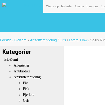
Webshop
Nyheder
Om os
Services
Co
Forside
/
BioKemi
/
Artsdifferentiering
/
Gris
/
Lateral Flow
/ Solus RMF
Kategorier
BioKemi
Allergener
Antibiotika
Artsdifferentiering
Får
Fisk
Fjerkræ
Gris