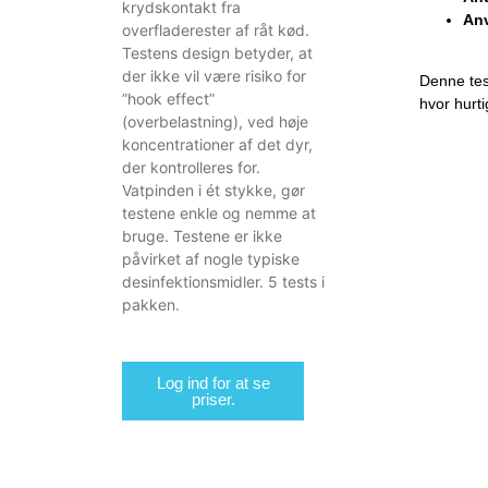
krydskontakt fra
An
overfladerester af råt kød.
Testens design betyder, at
der ikke vil være risiko for
Denne test
”hook effect”
hvor hurti
(overbelastning), ved høje
koncentrationer af det dyr,
der kontrolleres for.
Vatpinden i ét stykke, gør
testene enkle og nemme at
bruge. Testene er ikke
påvirket af nogle typiske
desinfektionsmidler. 5 tests i
pakken.
Log ind for at se
priser.