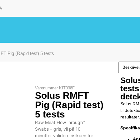
A
T Pig (Rapid test) 5 tests
Beskrive
Solu
tests
Varenummer
KIT038F
Solus RMFT
detek
Pig (Rapid test)
Solus RMFT
til detekt
5 tests
resultater.
Raw Meat FlowThrough™
Specifika
Swabs – gris, vil på 10
minutter validere risikoen for
Ant