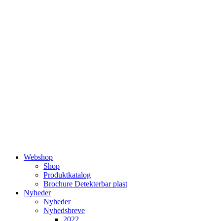
Videre
til
indhold
Webshop
Shop
Produktkatalog
Brochure Detekterbar plast
Nyheder
Nyheder
Nyhedsbreve
2022