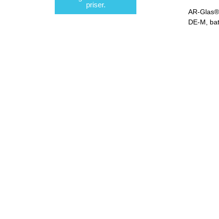
priser.
AR-Glas® 2
DE-M, ba