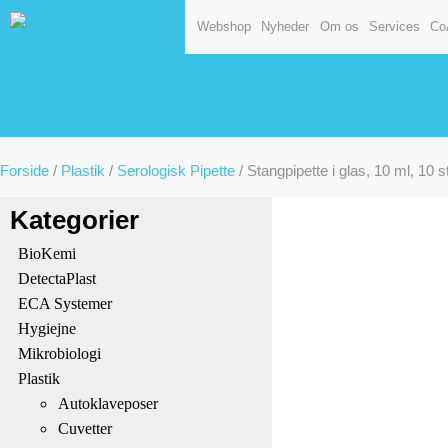
Webshop
Nyheder
Om os
Services
Co
Forside
/
Plastik
/
Serologisk Pipette
/ Stangpipette i glas, 10 ml, 10 s
Kategorier
BioKemi
DetectaPlast
ECA Systemer
Hygiejne
Mikrobiologi
Plastik
Autoklaveposer
Cuvetter