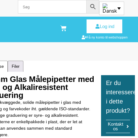
Log ind
Få ny konto til webshoppen
lse
Filer
mm Glas Målepipetter med
Er du
 og Alkaliresistent
interessere
uering
i dette
kvæggede, solide målepipetter i glas med
g og farvekoder iht. gældende ISO-standarder.
produkt?
ge graduering er syre- og alkaliresistent.
erne er enkeltpakkede i plast, der er let at
Kontakt
. Kan anvendes sammen med standard
os
gere.