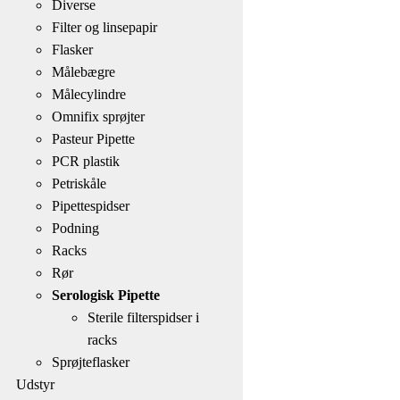
Diverse
Filter og linsepapir
Flasker
Målebægre
Målecylindre
Omnifix sprøjter
Pasteur Pipette
PCR plastik
Petriskåle
Pipettespidser
Podning
Racks
Rør
Serologisk Pipette
Sterile filterspidser i
racks
Sprøjteflasker
Udstyr