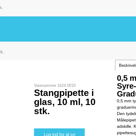
A
tk.
Beskrive
0,5 
Syre-
Varenummer
1624.0010
Stangpipette i
Grad
glas, 10 ml, 10
0,5 mm ty
graduerin
stk.
Den tydeli
Målepipett
adskille
pipettesu
Log ind for at se