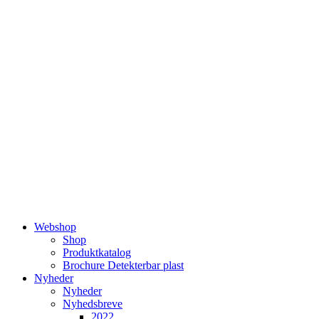
Videre
til
indhold
Webshop
Shop
Produktkatalog
Brochure Detekterbar plast
Nyheder
Nyheder
Nyhedsbreve
2022