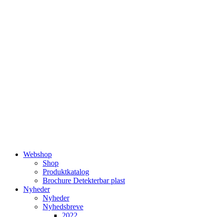
Videre
til
indhold
Webshop
Shop
Produktkatalog
Brochure Detekterbar plast
Nyheder
Nyheder
Nyhedsbreve
2022