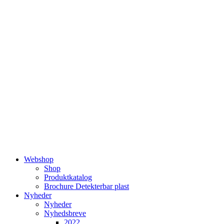
Videre
til
indhold
Webshop
Shop
Produktkatalog
Brochure Detekterbar plast
Nyheder
Nyheder
Nyhedsbreve
2022