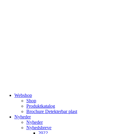
Videre
til
indhold
Webshop
Shop
Produktkatalog
Brochure Detekterbar plast
Nyheder
Nyheder
Nyhedsbreve
2022